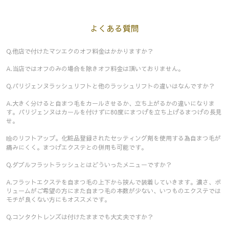
よくある質問
Q.他店で付けたマツエクのオフ料金はかかりますか？
A.当店ではオフのみの場合を除きオフ料金は頂いておりません。
Q.パリジェンヌラッシュリフトと他のラッシュリフトの違いはなんですか？
A.大きく分けると自まつ毛をカールさせるか、立ち上がるかの違いになりま
す。パリジェンヌはカールを付けずに80度にまつげを立ち上げるまつげの長見
せ。
瞼のリフトアップ。化粧品登録されたセッティング剤を使用する為自まつ毛が
痛みにくく。まつげエクステとの併用も可能です。
Q.ダブルフラットラッシュとはどういったメニューですか？
A.フラットエクステを自まつ毛の上下から挟んで装着していきます。濃さ、ボ
リュームがご希望の方にまた自まつ毛の本数が少ない、いつものエクステでは
モチが良くない方にもオススメです。
Q.コンタクトレンズは付けたままでも大丈夫ですか？