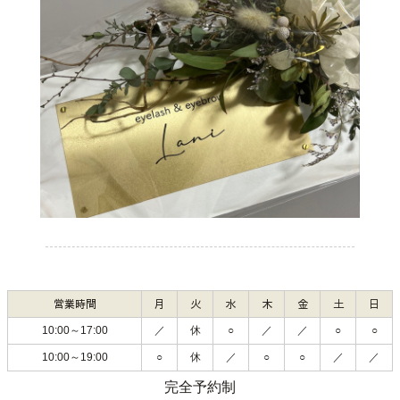
営業時間
月
火
水
木
金
土
日
10:00～17:00
／
休
○
／
／
○
○
10:00～19:00
○
休
／
○
○
／
／
完全予約制