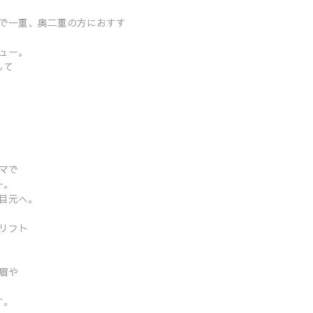
で一重、奥二重の方におすす
ュー。
して
マで
ー。
目元へ。
リフト
眉や
す。