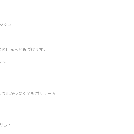
ッシュ
想の目元へと近づけます。
ット
まつ毛が少なくてもボリューム
リフト