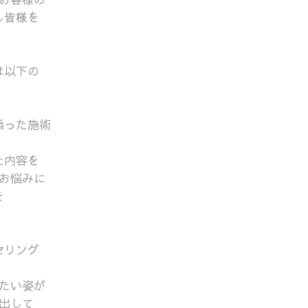
し皆様を
は以下の
。
添った施術
た内容を
お悩みに
を
セリング
たい姿が
出して