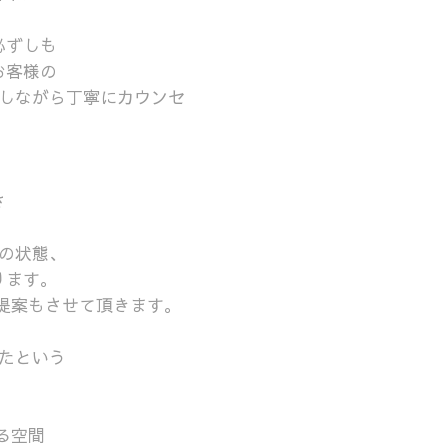
必ずしも
お客様の
しながら丁寧にカウンセ
さ
の状態、
ります。
提案もさせて頂きます。
たという
。
る空間