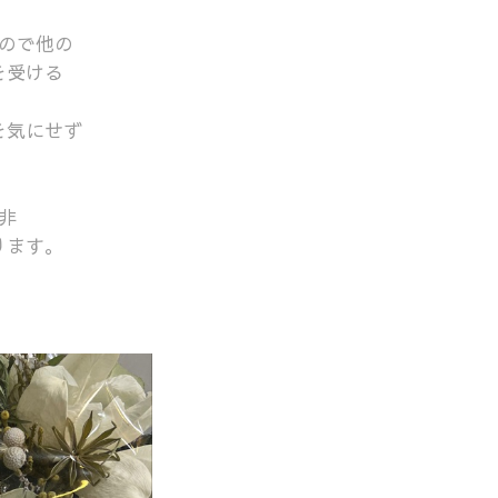
ので他の
を受ける
を気にせず
非
ります。