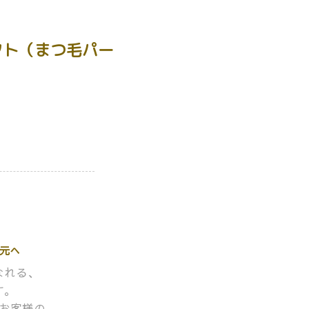
フト（まつ毛パー
元へ
なれる、
す。
お客様の